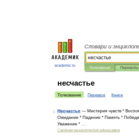
Словари и энциклоп
academic.ru
Толкования
Переводы
несчастье
Толкование
Перевод
Книги
Несчастье
— Мистерия чувств * Воспо
1
Ожидание * Падение * Память * Победа 
Уважение * …
Сводная энциклопедия афоризмов