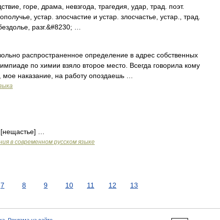
е, горе, драма, невзгода, трагедия, удар, трад. поэт.
ополучье, устар. злосчастие и устар. злосчастье, устар., трад.
. бездолье, разг.&#8230; …
льно распространенное определение в адрес собственных
импиаде по химии взяло второе место. Всегда говорила кому
й, мое наказание, на работу опоздаешь …
зыка
 [нещастье] …
ия в современном русском языке
7
8
9
10
11
12
13