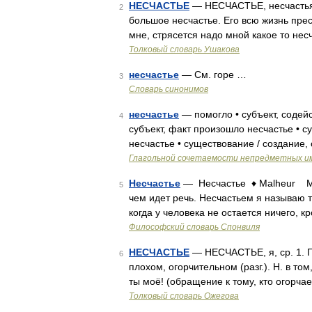
НЕСЧАСТЬЕ
— НЕСЧАСТЬЕ, несчастья, 
2
большое несчастье. Его всю жизнь прес
мне, стрясется надо мной какое то нес
Толковый словарь Ушакова
несчастье
— См. горе …
3
Словарь синонимов
несчастье
— помогло • субъект, содей
4
субъект, факт произошло несчастье • с
несчастье • существование / создание,
Глагольной сочетаемости непредметных и
Несчастье
— Несчастье ♦ Malheur Мне
5
чем идет речь. Несчастьем я называю т
когда у человека не остается ничего, 
Философский словарь Спонвиля
НЕСЧАСТЬЕ
— НЕСЧАСТЬЕ, я, ср. 1. Го
6
плохом, огорчительном (разг.). Н. в том
ты моё! (обращение к тому, кто огорча
Толковый словарь Ожегова