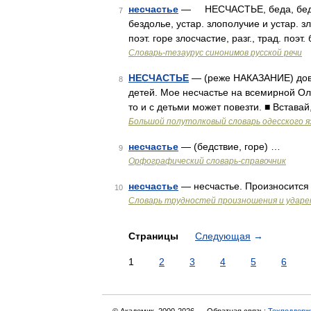
несчастье
— НЕСЧАСТЬЕ, беда, бедстви
7
бездолье, устар. злополучие и устар. зл
поэт. горе злосчастие, разг., трад. поэт
Словарь-тезаурус синонимов русской речи
НЕСЧАСТЬЕ
— (реже НАКАЗАНИЕ) дово
8
детей. Мое несчастье на всемирной Ол
то и с детьми может повезти. ■ Встава
Большой полутолковый словарь одесского я
несчастье
— (бедствие, горе) …
9
Орфографический словарь-справочник
несчастье
— несчастье. Произносится
10
Словарь трудностей произношения и ударен
Страницы
Следующая
→
1
2
3
4
5
6