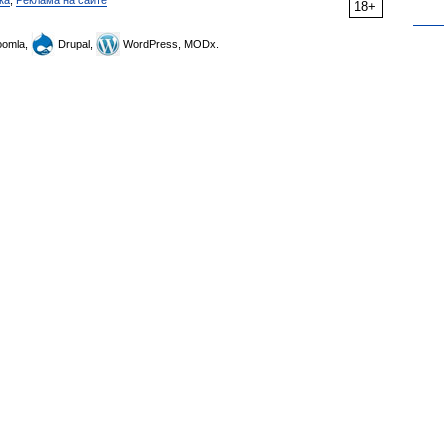
ка
,
Реклама на сайте
18+
omla,
Drupal,
WordPress, MODx.