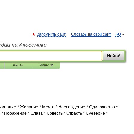
Запомнить сайт
Словарь на свой сайт
RU
едии на Академике
Найти!
Книги
Игры ⚽
минание * Желание * Мечта * Наслаждение * Одиночество *
* Поражение * Слава * Совесть * Страсть * Суеверие *