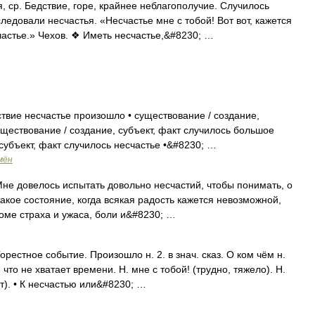
ср. Бедствие, горе, крайнее неблагополучие. Случилось
ледовали несчастья. «Несчастье мне с тобой! Вот вот, кажется
частье.» Чехов. ❖ Иметь несчастье,&#8230; …
ствие несчастье произошло • существование / создание,
уществование / создание, субъект, факт случилось большое
 субъект, факт случилось несчастье •&#8230; …
мён
 довелось испытать довольно несчастий, чтобы понимать, о
акое состояние, когда всякая радость кажется невозможной,
кроме страха и ужаса, боли и&#8230; …
рестное событие. Произошло н. 2. в знач. сказ. О ком чём н.
, что не хватает времени. Н. мне с тобой! (трудно, тяжело). Н.
ет). • К несчастью или&#8230; …