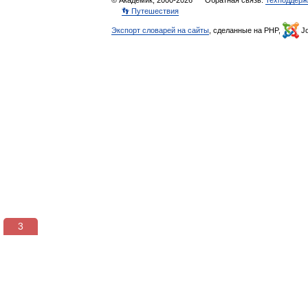
© Академик, 2000-2026
Обратная связь:
Техподдерж
👣 Путешествия
Экспорт словарей на сайты
, сделанные на PHP,
Jo
3